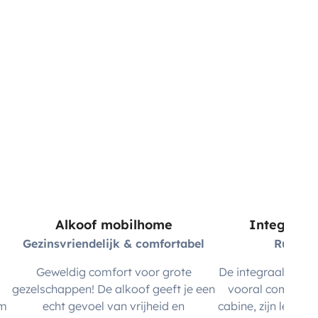
Alkoof mobilhome
Integraal
Gezinsvriendelijk & comfortabel
Ruim & 
Geweldig comfort voor grote
De integraal camper
gezelschappen! De alkoof geeft je een
vooral comfort wi
rm
echt gevoel van vrijheid en
cabine, zijn lengte e