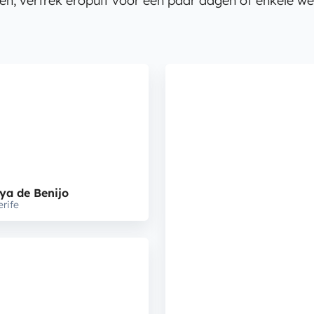
en, vertrek eropuit voor een paar dagen of enkele we
ya de Benijo
erife