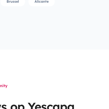
Brussel
Alicante
nity
s op Yescapa,