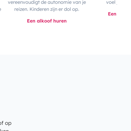
vereenvoudigt de autonomie van je
voel je je m
e
reizen. Kinderen zijn er dol op.
Een integ
Een alkoof huren
of op