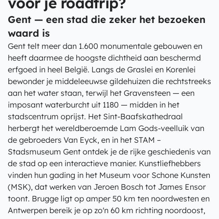
voor je roadtrip?
Gent — een stad die zeker het bezoeken
waard is
Gent telt meer dan 1.600 monumentale gebouwen en
heeft daarmee de hoogste dichtheid aan beschermd
erfgoed in heel België. Langs de Graslei en Korenlei
bewonder je middeleeuwse gildehuizen die rechtstreeks
aan het water staan, terwijl het Gravensteen — een
imposant waterburcht uit 1180 — midden in het
stadscentrum oprijst. Het Sint-Baafskathedraal
herbergt het wereldberoemde Lam Gods-veelluik van
de gebroeders Van Eyck, en in het STAM –
Stadsmuseum Gent ontdek je de rijke geschiedenis van
de stad op een interactieve manier. Kunstliefhebbers
vinden hun gading in het Museum voor Schone Kunsten
(MSK), dat werken van Jeroen Bosch tot James Ensor
toont. Brugge ligt op amper 50 km ten noordwesten en
Antwerpen bereik je op zo'n 60 km richting noordoost,