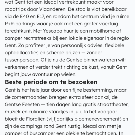
wat Gent tot een ideaal vertrekpunt maakt voor
roadtrips door Vlaanderen. De stad is vlot bereikbaar
via de E40 en E17, en rondom het centrum vind je ruime
P+R-parkings waar je ook met een groter voertuig
terechtkunt. Met Yescapa huur je een mobilhome of
camper rechtstreeks bij een lokale eigenaar in de regio
Gent. Zo profiteer je van persoonlijk advies, flexibele
ophaallocaties en scherpe prijzen — zonder
tussenpersoon. Of je nu de Gentse binnenwateren wilt
verkennen of verder trekt richting de kust, vanuit Gent
begint jouw avontuur op wielen.
Beste periode om te bezoeken
Gent is het hele jaar door een fijne bestemming, maar
de zomermaanden brengen extra sfeer dankzij de
Gentse Feesten — tien dagen lang gratis straattheater,
muziek en culinaire standjes in juli. In het voorjaar
bloeit de Floraliën (vijfjaarlijks bloemenevenement) en
zijn de campings rond Gent rustig, ideaal om met je
camper of buscamper een plekje te bemachtigen. In