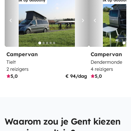
Boek op Goboony
Boek op Goboony
Campervan
Campervan
Tielt
Dendermonde
2 reizigers
4 reizigers
5,0
€ 94/dag
5,0
Waarom zou je Gent kiezen