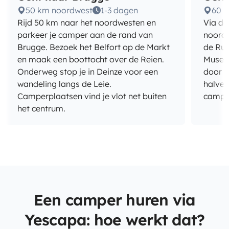
50 km noordwest
1-3 dagen
60 
Rijd 50 km naar het noordwesten en
Via de
parkeer je camper aan de rand van
noord
Brugge. Bezoek het Belfort op de Markt
de Rub
en maak een boottocht over de Reien.
Museum
Onderweg stop je in Deinze voor een
door h
wandeling langs de Leie.
halver
Camperplaatsen vind je vlot net buiten
camper
het centrum.
Een camper huren via
Yescapa: hoe werkt dat?