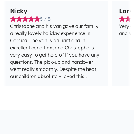
Nicky
Lars
5 / 5
Christophe and his van gave our family
Very g
a really lovely holiday experience in
and yo
Corsica. The van is brilliant and in
excellent condition, and Christophe is
very easy to get hold of if you have any
questions. The pick-up and handover
went really smoothly. Despite the heat,
our children absolutely loved this
holiday adventure. Definitely worth
repeating, and if I ever find myself in
Corsica again, I’ll certainly be coming
back here.