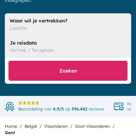
inbegrepen.
Waar wil je vertrekken?
Locatie
Je reisdata
Vertrek / Terugkeer
Zoeken
Het
Beoordeling van
4,9/5
op
396.482
reviews
van
Home
België
Vlaanderen
Oost-Vlaanderen
Gent