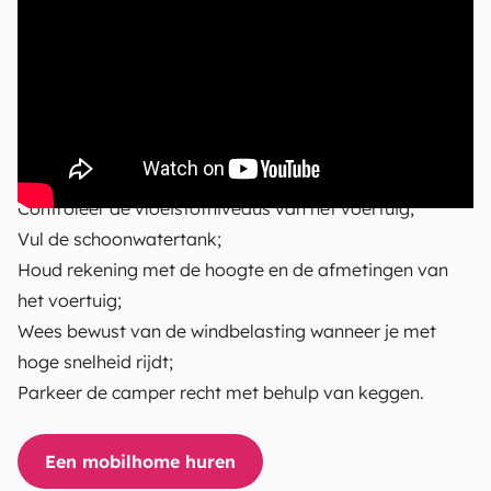
essentiële zaken die je moet weten. Beleef een goede
reis door om de 2-3 dagen een routinecontrole uit te
voeren en rekening te houden met de bijzonderheden
van het voertuig.
Leeg de vuilwatertank op speciaal voorziene
lozingsplaatsen;
Controleer de vloeistofniveaus van het voertuig;
Vul de schoonwatertank;
Houd rekening met de hoogte en de afmetingen van
het voertuig;
Wees bewust van de windbelasting wanneer je met
hoge snelheid rijdt;
Parkeer de camper recht met behulp van keggen.
Een mobilhome huren