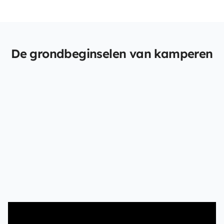
De grondbeginselen van kamperen
Als beginnend camperbestuurder zijn er een paar