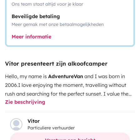
Ons team staat altijd voor je klaar
Beveiligde betaling
Meer gemak met onze betaalmogelijkheden
Meer informatie
Vitor presenteert zijn alkoofcamper
Hello, my name is
AdventureVan
and I was born in
2006.
I love enjoying the moment, travelling without
rush and searching for the perfect sunset. I value the
Zie beschrijving
simple things in life: happiness, unique moments, the
salt on your skin at the end of a summer day or a hot
chocolate after a day of snowboarding.
When you’re
Vitor
Particuliere verhuurder
with me, you realise it’s not about the destination, but
the journey, friends and family.
I want to take you to