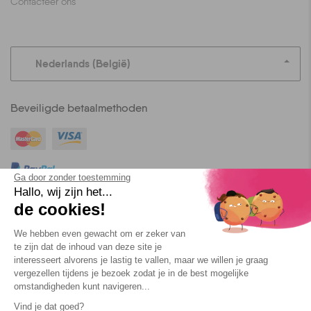
Contacteer ons
Nederlands (België)
Beveiligde betaalmethoden
Ga door zonder toestemming
Hallo, wij zijn het...
Ook mogelijk om in 2 keer te betalen
de cookies!
We hebben even gewacht om er zeker van
te zijn dat de inhoud van deze site je
Blog
Algemene voorwaarden
Privacybeleid
Cookies
interesseert alvorens je lastig te vallen, maar we willen je graag
vergezellen tijdens je bezoek zodat je in de best mogelijke
omstandigheden kunt navigeren...
Vind je dat goed?