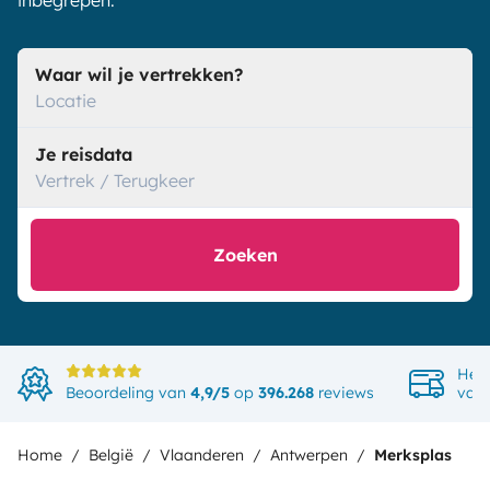
inbegrepen.
Waar wil je vertrekken?
Locatie
Je reisdata
Vertrek / Terugkeer
Zoeken
Het 
Beoordeling van
4,9/5
op
396.268
reviews
van 
Home
België
Vlaanderen
Antwerpen
Merksplas