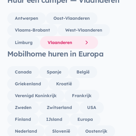
Huur een camper — Vlaanderen
Antwerpen
Oost-Vlaanderen
Vlaams-Brabant
West-Vlaanderen
Limburg
Vlaanderen
Mobilhome huren in Europa
Canada
Spanje
België
Griekenland
Kroatië
Verenigd Koninkrijk
Frankrijk
Zweden
Zwitserland
USA
Finland
IJsland
Europa
Nederland
Slovenië
Oostenrijk