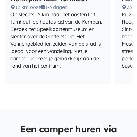
12 km oost
1-3 dagen
25 
Op slechts 12 km naar het oosten ligt
Rij 25
Turnhout, de hoofdstad van de Kempen.
Hoogs
Bezoek het Speelkaartenmuseum en
Sint-C
slenter over de Grote Markt. Het
hoge t
Vennengebied ten zuiden van de stad is
Museum
ideaal voor een wandeling. Met je
streek
camper parkeer je gemakkelijk aan de
perfec
rand van het centrum.
busca
Een camper huren via