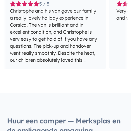
5 / 5
Christophe and his van gave our family
Very g
a really lovely holiday experience in
and yo
Corsica. The van is brilliant and in
excellent condition, and Christophe is
very easy to get hold of if you have any
questions. The pick-up and handover
went really smoothly. Despite the heat,
our children absolutely loved this
holiday adventure. Definitely worth
repeating, and if I ever find myself in
Corsica again, I’ll certainly be coming
back here.
Huur een camper — Merksplas en
de omliggende omgeving