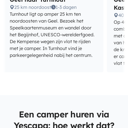
Kast
25 km noordoost
1-3 dagen
Turnhout ligt op amper 25 km ten
40 
noordoosten van Geel. Bezoek het
Op 40 
Speelkaartenmuseum en wandel door
combin
het Begijnhof, UNESCO-werelderfgoed.
met de
De Kempense wegen zijn vlot te rijden
van he
met je camper. In Turnhout vind je
de kno
parkeergelegenheid nabij het centrum.
er cam
vlot t
Een camper huren via
Yescapa: hoe werkt dat?