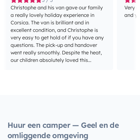
5 / 5
Christophe and his van gave our family
Very g
a really lovely holiday experience in
and yo
Corsica. The van is brilliant and in
excellent condition, and Christophe is
very easy to get hold of if you have any
questions. The pick-up and handover
went really smoothly. Despite the heat,
our children absolutely loved this
holiday adventure. Definitely worth
repeating, and if I ever find myself in
Corsica again, I’ll certainly be coming
back here.
Huur een camper — Geel en de
omliggende omgeving