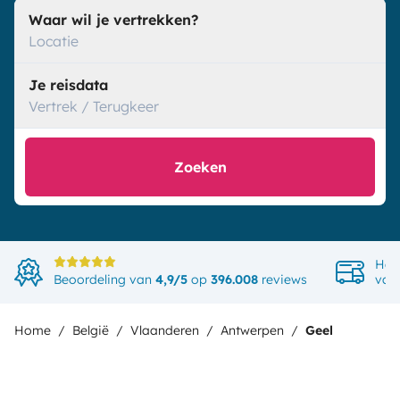
Waar wil je vertrekken?
Locatie
Je reisdata
Vertrek / Terugkeer
Zoeken
Het
Beoordeling van
4,9/5
op
396.008
reviews
van
Home
België
Vlaanderen
Antwerpen
Geel