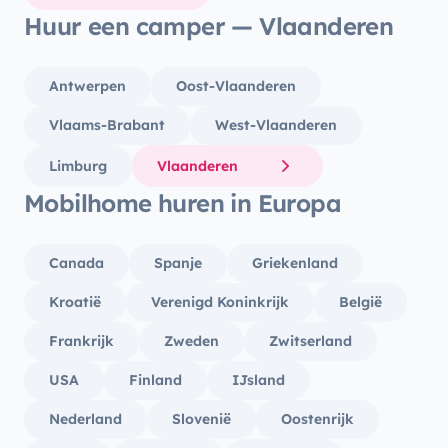
Huur een camper — Vlaanderen
Antwerpen
Oost-Vlaanderen
Vlaams-Brabant
West-Vlaanderen
Limburg
Vlaanderen
Mobilhome huren in Europa
Canada
Spanje
Griekenland
Kroatië
Verenigd Koninkrijk
België
Frankrijk
Zweden
Zwitserland
USA
Finland
IJsland
Nederland
Slovenië
Oostenrijk