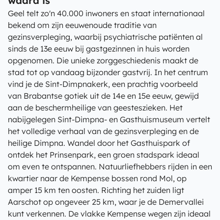
waard is
Geel telt zo'n 40.000 inwoners en staat internationaal
bekend om zijn eeuwenoude traditie van
gezinsverpleging, waarbij psychiatrische patiënten al
sinds de 13e eeuw bij gastgezinnen in huis worden
opgenomen. Die unieke zorggeschiedenis maakt de
stad tot op vandaag bijzonder gastvrij. In het centrum
vind je de Sint-Dimpnakerk, een prachtig voorbeeld
van Brabantse gotiek uit de 14e en 15e eeuw, gewijd
aan de beschermheilige van geesteszieken. Het
nabijgelegen Sint-Dimpna- en Gasthuismuseum vertelt
het volledige verhaal van de gezinsverpleging en de
heilige Dimpna. Wandel door het Gasthuispark of
ontdek het Prinsenpark, een groen stadspark ideaal
om even te ontspannen. Natuurliefhebbers rijden in een
kwartier naar de Kempense bossen rond Mol, op
amper 15 km ten oosten. Richting het zuiden ligt
Aarschot op ongeveer 25 km, waar je de Demervallei
kunt verkennen. De vlakke Kempense wegen zijn ideaal