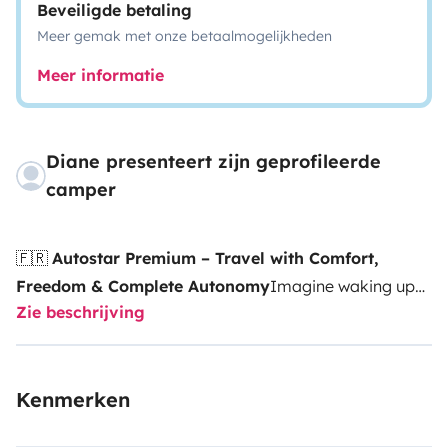
Beveiligde betaling
Meer gemak met onze betaalmogelijkheden
Meer informatie
Diane presenteert zijn geprofileerde
camper
🇫🇷
Autostar Premium – Travel with Comfort,
Freedom & Complete Autonomy
Imagine waking up
Zie beschrijving
to a breathtaking sea view, enjoying breakfast
surrounded by nature, and setting off on a new
adventure with no schedules or limits. That’s exactly
Kenmerken
the experience our French-built
Autostar Premium
offers.Comfortable, spacious and fully equipped, it is