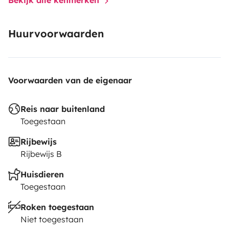
care of the rest!Allegra Company, in partnership
with Yescapa, wishes you an amazing journey!
🚐✨
Huurvoorwaarden
Voorwaarden van de eigenaar
Reis naar buitenland
Toegestaan
Rijbewijs
Rijbewijs B
Huisdieren
Toegestaan
Roken toegestaan
Niet toegestaan