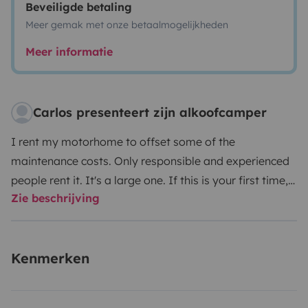
Beveiligde betaling
Meer gemak met onze betaalmogelijkheden
Meer informatie
Carlos presenteert zijn alkoofcamper
I rent my motorhome to offset some of the
maintenance costs. Only responsible and experienced
people rent it. It's a large one. If this is your first time,
Zie beschrijving
look for a smaller one.
Min. age , 28 y.
Kenmerken
Min. Driving exp, 4 y