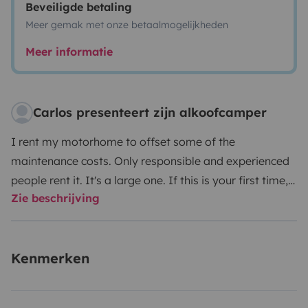
Beveiligde betaling
Meer gemak met onze betaalmogelijkheden
Meer informatie
Carlos presenteert zijn alkoofcamper
I rent my motorhome to offset some of the
maintenance costs. Only responsible and experienced
people rent it. It's a large one. If this is your first time,
Zie beschrijving
look for a smaller one.
Min. age , 28 y.
Kenmerken
Min. Driving exp, 4 y