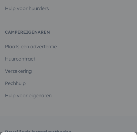
Hulp voor huurders
CAMPEREIGENAREN
Plaats een advertentie
Huurcontract
Verzekering
Pechhulp
Hulp voor eigenaren
Beveiligde betaalmethoden