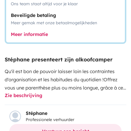
Ons team staat altijd voor je klaar
Beveiligde betaling
Meer gemak met onze betaalmogelijkheden
Meer informatie
Stéphane presenteert zijn alkoofcamper
Qu'il est bon de pouvoir laisser loin les contraintes
d'organisation et les habitudes du quotidien !
Offrez
vous une parenthèse plus ou moins longue, grâce à ce
Zie beschrijving
camping-car Chausson flambant neuf, simple
d'utilisation, avec tout le confort de la maison.
C'est un
univers de simplicité et de liberté qui s'ouvre à vous
Stéphane
Professionele verhuurder
!
Pouvoir suivre le fil de vos envies, vous arrêter selon
les
découvertes
ou les
rencontres
qui se présentent,