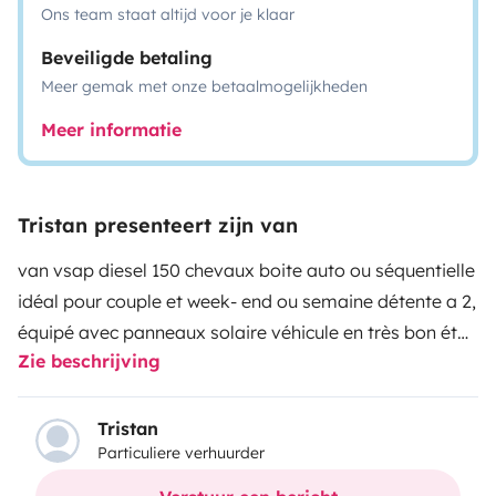
Ons team staat altijd voor je klaar
Beveiligde betaling
Meer gemak met onze betaalmogelijkheden
Meer informatie
Tristan presenteert zijn van
van vsap diesel 150 chevaux boite auto ou séquentielle
idéal pour couple et week- end ou semaine détente a 2,
équipé avec panneaux solaire véhicule en très bon état
Zie beschrijving
tout équipé dont auvant table et chaise glacière frigo
deserte cuisine douche solaire avec cabine animaux
non acceptés
Tristan
Particuliere verhuurder