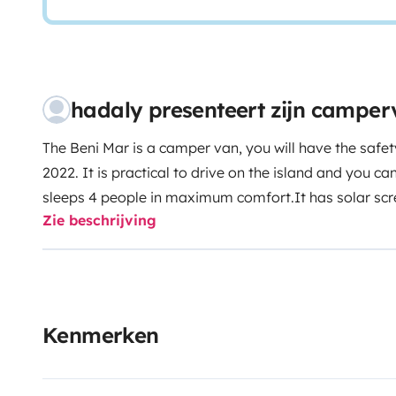
hadaly presenteert zijn campe
The Beni Mar is a camper van, you will have the safet
2022. It is practical to drive on the island and you ca
sleeps 4 people in maximum comfort.
It has solar sc
Zie beschrijving
recharged when the car is running or with the screens
tank of 100 liters. You can take a shower with hot wat
conditioning and heating. Its kitchen is a gas stove w
internal dining room, with swivel seats, where 4 peopl
used outside the van, and you will also have a table wi
Kenmerken
the kitchen with its two cooking stoves and equipped w
those who love cooking. It has a very modern refrige
food.
It has a bathroom with shower, hot water and toi