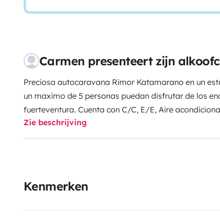
Carmen presenteert zijn alkoo
Preciosa autocaravana Rimor Katamarano en un esta
un maximo de 5 personas puedan disfrutar de los en
fuerteventura. Cuenta con C/C, E/E, Aire acondicion
Zie beschrijving
de aparcamiento,y etc y se entrega totalmente equi
que solo piensen en disfrutar de su viaje.
Visitar las islas en autocaravana, es sin duda la me
rincones con la mayor libertad y estar rodeado de na
atardeceres y amaneceres frente al mar.
Kenmerken
Si desea descubrir todo ello, les esperamos con los 