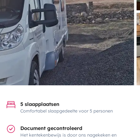
5 slaapplaatsen
Comfortabel slaapgedeelte voor 5 personen
Document gecontroleerd
Het kentekenbewijs is door ons nagekeken en