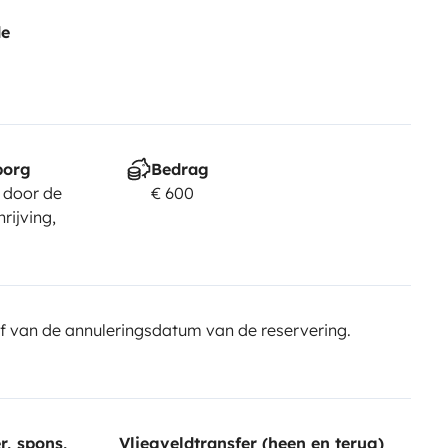
de
borg
Bedrag
 door de
€ 600
rijving,
f van de annuleringsdatum van de reservering.
r, spons,
Vliegveldtransfer (heen en terug)