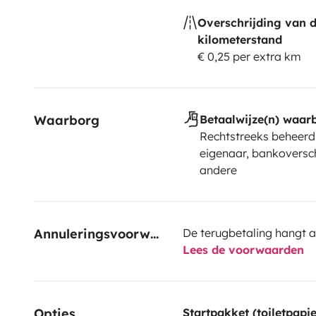
Overschrijding van 
kilometerstand
€ 0,25 per extra km
Waarborg
Betaalwijze(n) waar
Rechtstreeks beheerd
eigenaar, bankoversch
andere
Annuleringsvoorwaarden
De terugbetaling hangt a
Lees de voorwaarden
Opties
Startpakket (toiletpapie