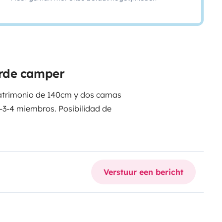
eerde camper
trimonio de 140cm y dos camas
2-3-4 miembros. Posibilidad de
 fuegos y frigorífico con
-TV (Chromecast), luz led
Verstuur een bericht
to, espejo retrovisor (con la
ña Barbacoa, una mesa plegable
do su esplendor, siempre bajo el