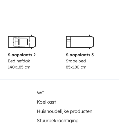
menaje necesario para la cocina,
 GRATIS, así como facilidad de
Slaapplaats 2
Slaapplaats 3
Bed hefdak
Stapelbed
140x185 cm
85x180 cm
WC
Koelkast
Huishoudelijke producten
Stuurbekrachtiging