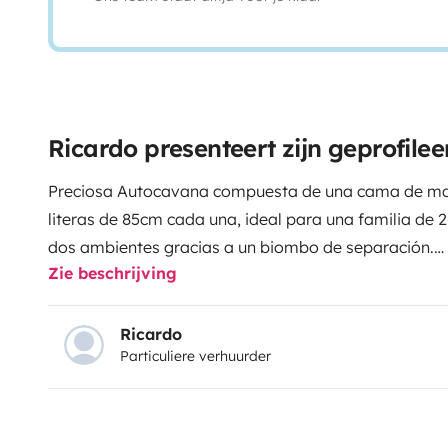
Ricardo presenteert zijn geprofil
Preciosa Autocavana compuesta de una cama de ma
literas de 85cm cada una, ideal para una familia de 
dos ambientes gracias a un biombo de separación.
Zie beschrijving
Dispone de baño y ducha independiente - Cocina con 3
congelador de 167L - Salón con TV, receptor de smart
ambiente y calefacción.
Ricardo
Particuliere verhuurder
Android Auto/ Car Play (iOs) - Cámara de Aparcamien
propia cámara)
Dejamos a disposición de los huéspedes una peque
con sillas para poder disfrutar de la naturaleza en to