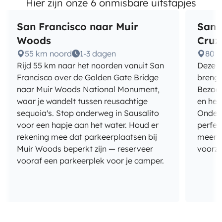
Hier zijn onze 6 onmisbare uitstapjes
San Francisco naar Muir
San 
Woods
Cruz
55 km noord
1-3 dagen
80 k
Rijd 55 km naar het noorden vanuit San
Deze r
Francisco over de Golden Gate Bridge
brengt
naar Muir Woods National Monument,
Bezoe
waar je wandelt tussen reusachtige
en het
sequoia's. Stop onderweg in Sausalito
Onderw
voor een hapje aan het water. Houd er
perfec
rekening mee dat parkeerplaatsen bij
meerde
Muir Woods beperkt zijn — reserveer
voorzi
vooraf een parkeerplek voor je camper.