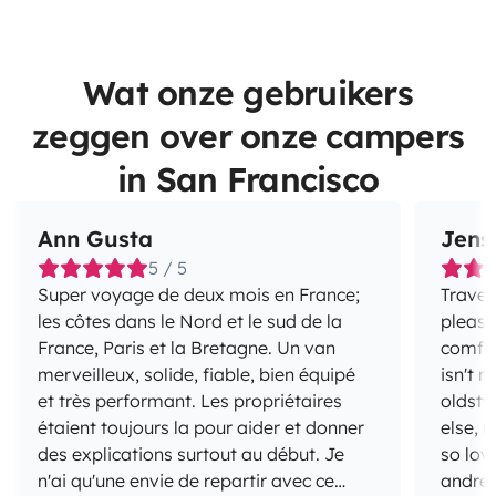
Wat onze gebruikers
zeggen over onze campers
in San Francisco
Ann Gusta
Jens
5 / 5
Super voyage de deux mois en France;
Travel
les côtes dans le Nord et le sud de la
pleasu
France, Paris et la Bretagne. Un van
comfor
merveilleux, solide, fiable, bien équipé
isn't n
et très performant. Les propriétaires
oldsty
étaient toujours la pour aider et donner
else, r
des explications surtout au début. Je
so lov
n'ai qu'une envie de repartir avec ce
andrea