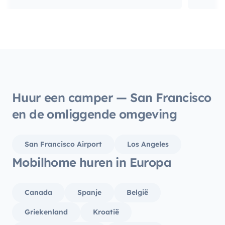
vehicule
was ve
recomm
we cou
our tr
Andrea
Huur een camper — San Francisco
en de omliggende omgeving
San Francisco Airport
Los Angeles
Mobilhome huren in Europa
Canada
Spanje
België
Griekenland
Kroatië