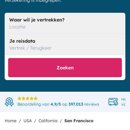
verzekering is inbegrepen.
Waar wil je vertrekken?
Locatie
Je reisdata
Vertrek / Terugkeer
Zoeken
Het 
Beoordeling van
4,9/5
op
397.013
reviews
van 
Home
USA
California
San Francisco