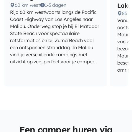
Lake
60 km west
1-3 dagen
Rijd 60 km westwaarts langs de Pacific
85 k
Coast Highway van Los Angeles naar
Vanuit
Malibu. Onderweg stop je bij El Matador
oostwa
State Beach voor spectaculaire
Mounta
rotsformaties en bij Zuma Beach voor
van wa
een ontspannen stranddag. In Malibu
bezoek
vind je verschillende campings met
Mounta
uitzicht op zee, perfect voor je camper.
beschi
omrin
Een camper huren via