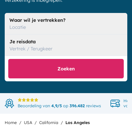
verzekering is inbegrepen.
Waar wil je vertrekken?
Locatie
Je reisdata
Vertrek / Terugkeer
Zoeken
Het
Beoordeling van
4,9/5
op
396.482
reviews
van
Home
USA
California
Los Angeles