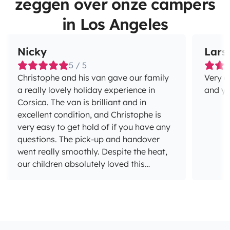
zeggen over onze campers
in Los Angeles
Nicky
Lars
5 / 5
Christophe and his van gave our family
Very g
a really lovely holiday experience in
and yo
Corsica. The van is brilliant and in
excellent condition, and Christophe is
very easy to get hold of if you have any
questions. The pick-up and handover
went really smoothly. Despite the heat,
our children absolutely loved this
holiday adventure. Definitely worth
repeating, and if I ever find myself in
Corsica again, I’ll certainly be coming
back here.