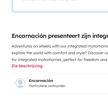
Encarnación presenteert zijn inte
Adventures on wheels with our integrated motorhom
explore the world with comfort and style? Discover 
for integrated motorhomes, perfect for freedom and 
Zie beschrijving
premium insurance option only.
🔧 Key features:
Full
refrigerator, three-burner stove, oven, and sink, so y
meals wherever you go.
Alarm system: Vehicle equip
Encarnación
Particuliere verhuurder
Private bathroom: Enjoy the comfort of a full bathroo
so you can feel at home anywhere.
Rest area: Comfo
high-quality bedding to ensure a restful sleep after a
dining area.
Solar energy system: Stay connected and