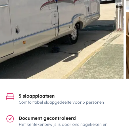
5 slaapplaatsen
Comfortabel slaapgedeelte voor 5 personen
Document gecontroleerd
Het kentekenbewijs is door ons nagekeken en