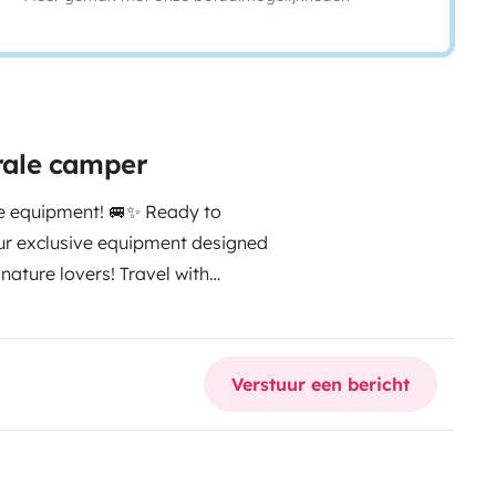
grale camper
e equipment! 🚐✨
Ready to
our exclusive equipment designed
nature lovers!
Travel with
 kitchen: Kitchen equipment with
ou can prepare your favorite
ped with an alarm system.
Verstuur een bericht
m with a shower, sink, and toilet,
rtable and spacious beds with
 day of adventures, plus a large
 charge your devices with our