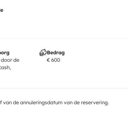
de
borg
Bedrag
 door de
€ 600
cash,
f van de annuleringsdatum van de reservering.