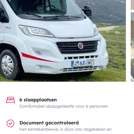
6 slaapplaatsen
Comfortabel slaapgedeelte voor 6 personen
Document gecontroleerd
Het kentekenbewijs is door ons nagekeken en