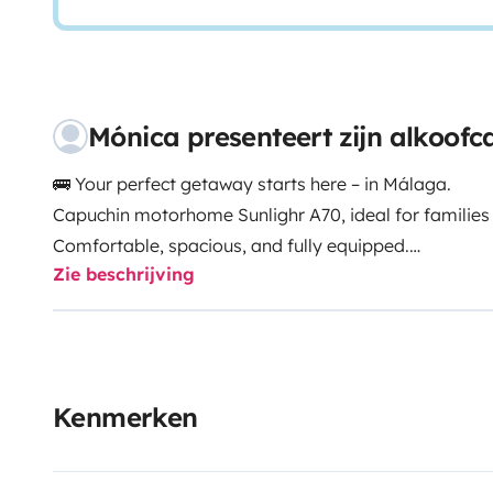
Mónica presenteert zijn alkoof
🚌 Your perfect getaway starts here – in Málaga.
Capuchin motorhome Sunlighr A70, ideal for families 
Comfortable, spacious, and fully equipped.
Zie beschrijving
Just hop in and enjoy!
✅ Everything included in the price:
• Bed linen, towels, and kitchenware
• Three-way fridge/freezer, gas stove, coffee maker,
Kenmerken
cooker
• Bathroom with separate shower, chemical toilet (WC
water