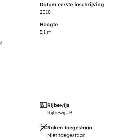
Datum eerste inschrijving
2018
Hoogte
3,1 m
anliness, comfort, and attention
sional service provided by
Rijbewijs
Rijbewijs B
Roken toegestaan
Niet toegestaan