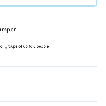
camper
or groups of up to 6 people.
 and 220V portable induction
 sachets included), and hot