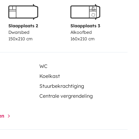
Slaapplaats 2
Slaapplaats 3
Dwarsbed
Alkoofbed
150x210 cm
160x210 cm
WC
Koelkast
Stuurbekrachtiging
sistance
Centrale vergrendeling
gen
les)
ailable during your trip