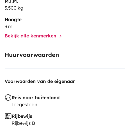
M.T.M.
entire duration of your van rental.
3.500 kg
Hoogte
3 m
Bekijk alle kenmerken
Huurvoorwaarden
Voorwaarden van de eigenaar
Reis naar buitenland
Toegestaan
Rijbewijs
Rijbewijs B