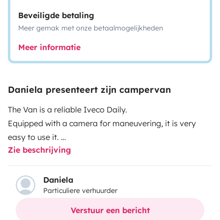
Beveiligde betaling
Meer gemak met onze betaalmogelijkheden
Meer informatie
Daniela presenteert zijn campervan
The Van is a reliable Iveco Daily.
Equipped with a camera for maneuvering, it is very
easy to use it.
Zie beschrijving
The set-up has been custom-made and counts with a
KING bed in which 2 or 3 people can sleep comfortably.
Daniela
Particuliere verhuurder
It is equipped with solar panels to have all the
electricity you need.
Verstuur een bericht
It is supplied with a lot of water and thanks to a boiler,