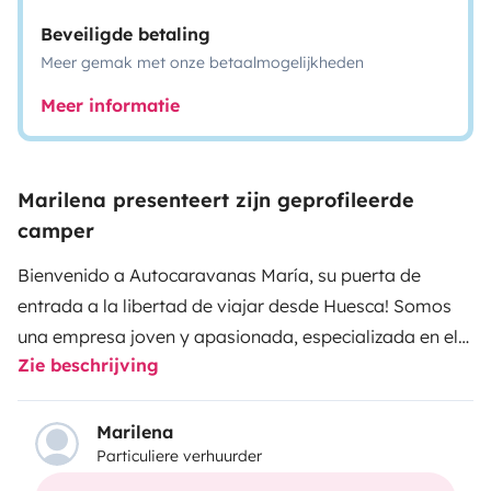
Beveiligde betaling
Meer gemak met onze betaalmogelijkheden
Meer informatie
Marilena presenteert zijn geprofileerde
camper
Bienvenido a Autocaravanas María, su puerta de
entrada a la libertad de viajar desde Huesca! Somos
una empresa joven y apasionada, especializada en el
Zie beschrijving
alquiler de autocaravanas que le permitirán descubrir
el mundo
a su propio ritmo y con la máxima
comodidad.
Nuestras autocaravanas están
Marilena
Particuliere verhuurder
completamente equipadas para que se sienta como en
casa mientras explora nuevos destinos. Cada vehículo