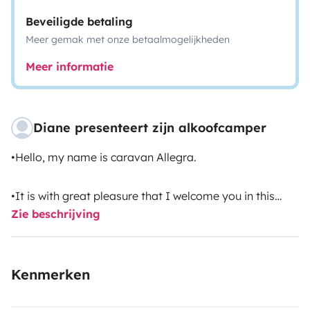
Beveiligde betaling
Meer gemak met onze betaalmogelijkheden
Meer informatie
Diane presenteert zijn alkoofcamper
•Hello, my name is caravan Allegra.
•It is with great pleasure that I welcome you in this
Zie beschrijving
incredible adventure.
•I\'ll mention some of my qualities! ...
Kenmerken
•I have a gas stove, kitchen sink, storage cabinet,