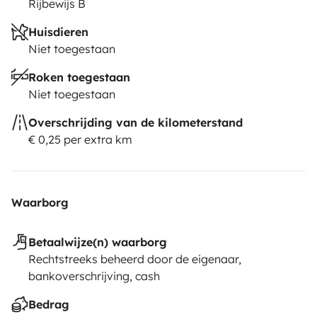
Rijbewijs B
• LED light outside the caravan being able to hold
Huisdieren
dinners and barbecue at night with all comfort.
Niet toegestaan
Roken toegestaan
•LPG gas with adapters according to the need for each
Niet toegestaan
country.
Overschrijding van de kilometerstand
€ 0,25 per extra km
• Hose for water supply.
•Extension 30 meters.
Waarborg
•Chemicals suitable for cleaning and disinfection of the
cassette and caravan.
Betaalwijze(n) waarborg
Rechtstreeks beheerd door de eigenaar,
bankoverschrijving, cash
•Braom, mop, shovel.
Bedrag