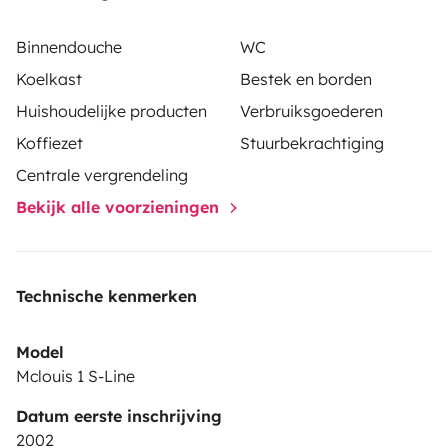
and sanitized bedding.
Binnendouche
WC
•Garage
Koelkast
Bestek en borden
Huishoudelijke producten
Verbruiksgoederen
•Television and Netflix.
Koffiezet
Stuurbekrachtiging
•Unlimited Wi-Fi.
Centrale vergrendeling
Bekijk alle voorzieningen
•Fire alarm.
•Internal heating.
Technische kenmerken
•Cabideiro.
Model
Mclouis 1 S-Line
•Reservatory with a capacity of 100 liters of clean
Datum eerste inschrijving
water, 100 liters of dirty water.
2002