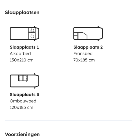
cutlery, glasses, pots, Tupperware, coffee maker.
Slaapplaatsen
•Fridge
•Microwaves
Slaapplaats 1
Slaapplaats 2
•Bathroom with shower with very warm water, toilet,
Alkoofbed
Fransbed
150x210 cm
70x185 cm
sink, storage cabinets, sanitized towels, shower gel.
•Internal table with capacity for 4 people.
Slaapplaats 3
•Outdoor table with 4 chairs or more.
Ombouwbed
120x185 cm
•A sofa that turns into a single bed, a hooded double
bed always made, the table becomes another double
bed, so 2 double beds and one single, we have clean
Voorzieningen