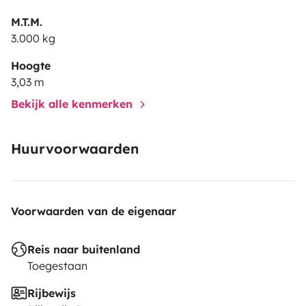
•Cassete.
M.T.M.
3.000 kg
•Radio.
Hoogte
3,03 m
. Rear camera.
Bekijk alle kenmerken
•Parabolic antenna
Huurvoorwaarden
•2 skylights
Voorwaarden van de eigenaar
•6 windows with screens against insects.
Reis naar buitenland
•Toldo
Toegestaan
•3x3 camping carpet
Rijbewijs