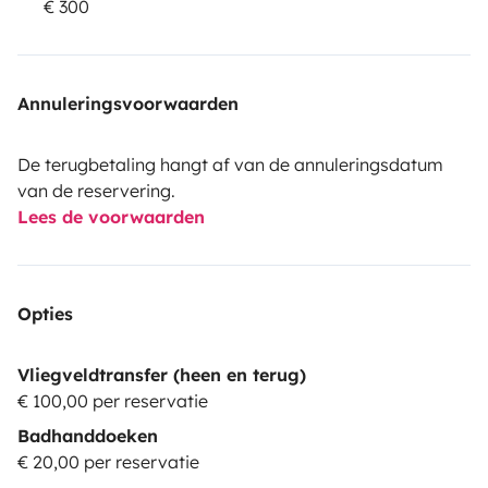
•Internal trash cans,
€ 300
•Garbage bags.
Annuleringsvoorwaarden
•We have adapters for hose in case they need to reply
water not being in Portugal, because the adapters
De terugbetaling hangt af van de annuleringsdatum
change according to the different countries.
van de reservering.
Lees de voorwaarden
•Tool bag.
.Extintor
Opties
•Free parking to leave your vehicle.
Vliegveldtransfer (heen en terug)
€ 100,00 per reservatie
•A mandatory cleaning fee of €25 is charged
Badhanddoeken
€ 20,00 per reservatie