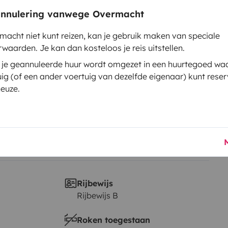
 annulering vanwege Overmacht
Datum eerste inschrijving
s.
2015
rmacht niet kunt reizen, kan je gebruik maken van speciale
waarden. Je kan dan kosteloos je reis uitstellen.
Hoogte
2,77 m
 je geannuleerde huur wordt omgezet in een huurtegoed wa
uig (of een ander voertuig van dezelfde eigenaar) kunt rese
euze.
Rijbewijs
Rijbewijs B
Roken toegestaan