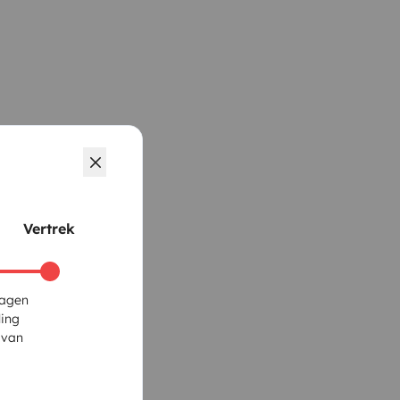
Vertrek
dagen
ling
 van