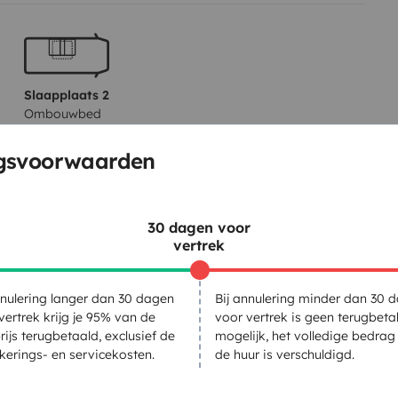
 completamente equipado con
s y secador de pelo.
Dispone
uedarla fija o convertible en el
0)
Incluimos sábanas.
También
Slaapplaats 2
Ombouwbed
re acondicionado solo en
105x180 cm
 goza de todas las comodidades
ngsvoorwaarden
ié comodamente gracias a su
WC
30 dagen voor
Bestek en borden
vertrek
n
Koffiezet
Cruise control
nnulering langer dan 30 dagen
Bij annulering minder dan 30 
vertrek krijg je 95% van de
voor vertrek is geen terugbeta
una.
rijs terugbetaald, exclusief de
mogelijk, het volledige bedrag
gen
kerings- en servicekosten.
de huur is verschuldigd.
icante.