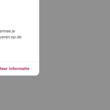
armee je
rveren op de
Meer informatie