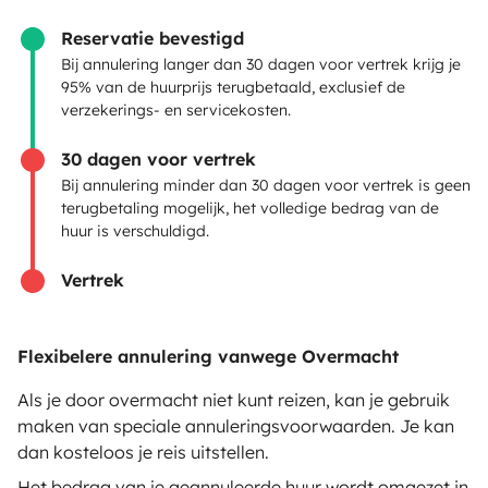
Huurcontract
Reservatie bevestigd
Bij annulering langer dan 30 dagen voor vertrek krijg je
Verzekering
95% van de huurprijs terugbetaald, exclusief de
verzekerings- en servicekosten.
Pechhulp
30 dagen voor vertrek
Hulp voor eigenaren
Bij annulering minder dan 30 dagen voor vertrek is geen
terugbetaling mogelijk, het volledige bedrag van de
huur is verschuldigd.
Vertrek
Beveiligde betaalmethoden
Flexibelere annulering vanwege Overmacht
Betaling in meerdere termijnen
Als je door overmacht niet kunt reizen, kan je gebruik
maken van speciale annuleringsvoorwaarden. Je kan
Download in
Beschikbaar via
dan kosteloos je reis uitstellen.
de App Store
Google Play
Het bedrag van je geannuleerde huur wordt omgezet in