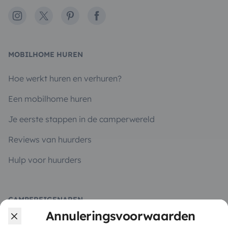
Instagram
X
Pinterest
Facebook
MOBILHOME HUREN
Hoe werkt huren en verhuren?
Een mobilhome huren
Je eerste stappen in de camperwereld
Reviews van huurders
Hulp voor huurders
CAMPEREIGENAREN
Annuleringsvoorwaarden
Plaats een advertentie