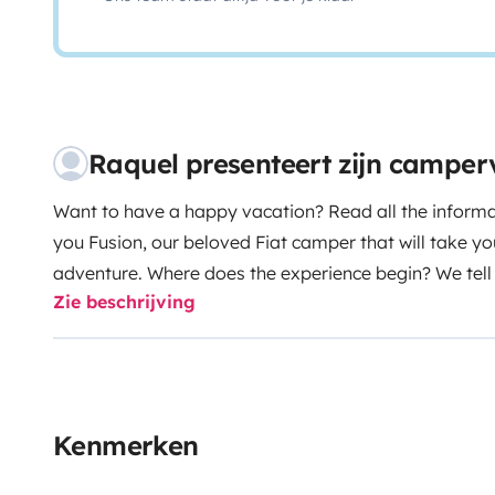
Raquel presenteert zijn campe
Want to have a happy vacation? Read all the informa
you Fusion, our beloved Fiat camper that will take yo
adventure. Where does the experience begin? We tell y
Zie beschrijving
the company we chose to ensure that it is always perfe
travelers who choose Fusión.
You will be able to mana
camper with them, as well as ask them any questions 
explaining all its functionalities and details so that 
first moment, without it being an additional cost for t
Kenmerken
van/camper include?
It is perfectly equipped with sea
people. You can also rent sheets and a baby seat if 