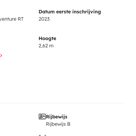
e inquire about availability).
The
Datum eerste inschrijving
 Otherwise, an additional
dventure RT
2023
Hoogte
2,62 m
Rijbewijs
Rijbewijs B