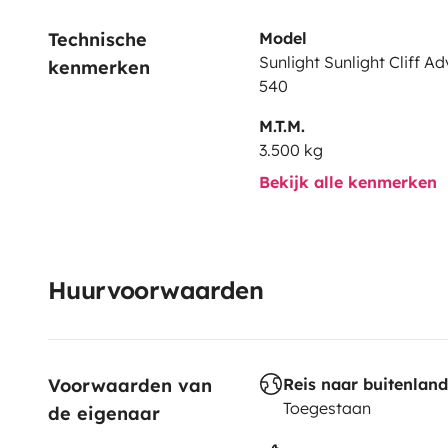
and pillows.
Bedsheets can be rented separately (pleas
Technische 
Model
vehicle must be returned in the same clean condition.
Sunlight Sunlight Cliff A
kenmerken
cleaning fee will be charged.
540
M.T.M.
3.500 kg
Bekijk alle kenmerken
Huurvoorwaarden
Voorwaarden van 
Reis naar buitenland
Toegestaan
de eigenaar