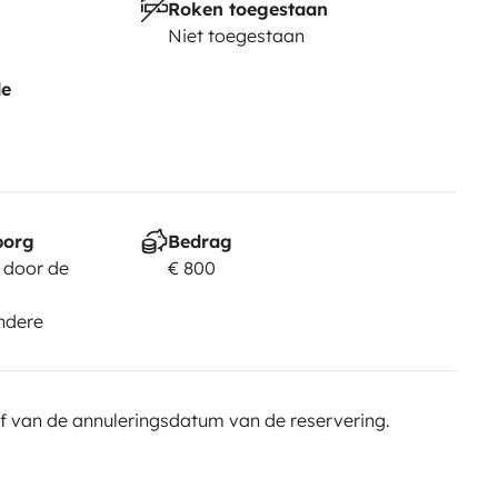
Roken toegestaan
Niet toegestaan
de
borg
Bedrag
 door de
€ 800
ndere
f van de annuleringsdatum van de reservering.