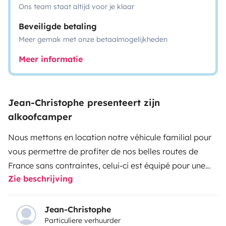
Ons team staat altijd voor je klaar
Beveiligde betaling
Meer gemak met onze betaalmogelijkheden
Meer informatie
Jean-Christophe presenteert zijn
alkoofcamper
Nous mettons en location notre véhicule familial pour
vous permettre de profiter de nos belles routes de
France sans contraintes, celui-ci est équipé pour une
Zie beschrijving
famille de 5 personnes idéal avec des enfants ou entre
amis !!!
Nous mettons à disposition un guide de voyage, carte
Jean-Christophe
Particuliere verhuurder
routière.