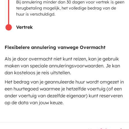
Bij annulering minder dan 30 dagen voor vertrek is geen
terugbetaling mogelijk, het volledige bedrag van de
huur is verschuldigd.
Vertrek
Beveiligde betaalmethoden
Flexibelere annulering vanwege Overmacht
Betaling in meerdere termijnen
Als je door overmacht niet kunt reizen, kan je gebruik
maken van speciale annuleringsvoorwaarden. Je kan
Download in
Beschikbaar via
dan kosteloos je reis uitstellen.
de App Store
Google Play
Het bedrag van je geannuleerde huur wordt omgezet in
een huurtegoed waarmee je hetzelfde voertuig (of een
ander voertuig van dezelfde eigenaar) kunt reserveren
op de data van jouw keuze.
Blog
Contacteer ons
Rekrutering
Algemene voorwaarden
Privacybeleid
Cookies
© 2026 Yescapa