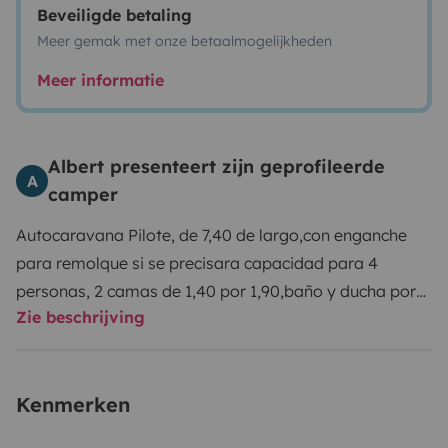
Beveiligde betaling
Meer gemak met onze betaalmogelijkheden
Meer informatie
Albert presenteert zijn geprofileerde
A
camper
Autocaravana Pilote, de 7,40 de largo,con enganche
para remolque si se precisara capacidad para 4
personas, 2 camas de 1,40 por 1,90,baño y ducha por
Zie beschrijving
separado,cocina y nevera grande con congelador
,amplio garaje para guardar cualquier tipo de material
Kenmerken