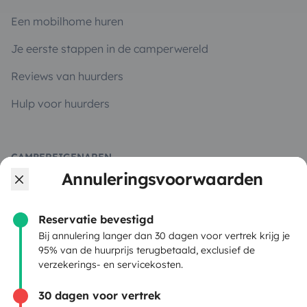
Een mobilhome huren
Je eerste stappen in de camperwereld
Reviews van huurders
Hulp voor huurders
CAMPEREIGENAREN
Annuleringsvoorwaarden
Plaats een advertentie
Huurcontract
Reservatie bevestigd
Bij annulering langer dan 30 dagen voor vertrek krijg je
Verzekering
95% van de huurprijs terugbetaald, exclusief de
verzekerings- en servicekosten.
Pechhulp
30 dagen voor vertrek
Hulp voor eigenaren