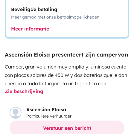
Beveiligde betaling
Meer gemak met onze betaalmogelijkheden
Meer informatie
Ascensión Eloisa presenteert zijn campervan
Camper, gran volumen muy amplia y luminosa cuenta
con placas solares de 450 W y dos baterías que le dan
energía a toda la furgoneta un frigorífico con
Zie beschrijving
congelador bastante amplio boiler para el agua
caliente cocina de cuatro fuegos con horno a gas,
Ducha y baño seco, dos claraboyas con ventilador
Ascensión Eloisa
Particuliere verhuurder
extractor. Una gran ventana en la zona de estar y otras
dos más pequeñas, en las puertas traseras sofá y los
Verstuur een bericht
dos sillones de conductor y pasajero con posibilidad