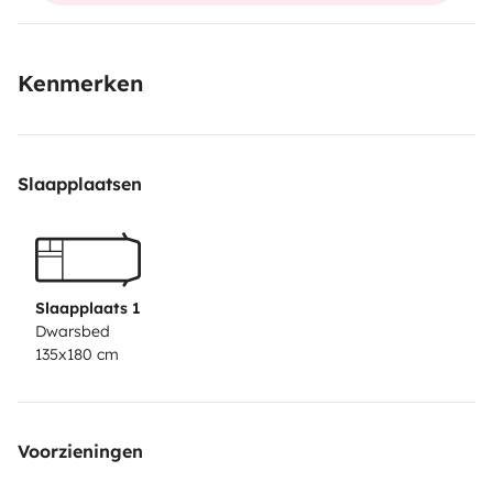
de darles la vuelta y una gran cama Fija de 135 × 1 80.
Kenmerken
Slaapplaatsen
Slaapplaats 1
Dwarsbed
135x180 cm
Voorzieningen