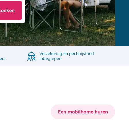
Zoeken
Verzekering en pechbijstand
ers
inbegrepen
Een mobilhome huren