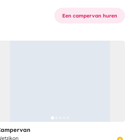
Een campervan huren
Campervan
etzikon