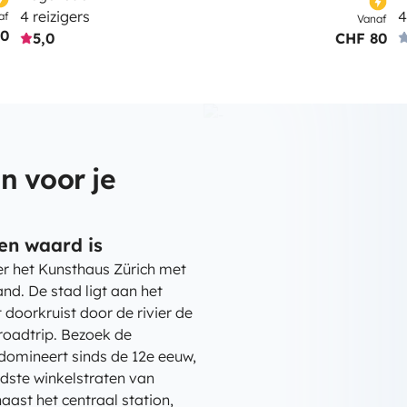
4 reizigers
4
af
Vanaf
80
5,0
CHF 80
n voor je
en waard is
er het Kunsthaus Zürich met
and. De stad ligt aan het
 doorkruist door de rivier de
 roadtrip. Bezoek de
domineert sinds de 12e eeuw,
dste winkelstraten van
ast het centraal station,