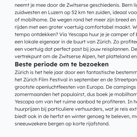
neemt je mee door de Zwitserse geschiedenis. Bern li
zuidwesten en Luzern op 52 km ten zuiden, ideaal vo
of mobilhome. De wegen rond het meer zijn breed en
rijden met een groter voertuig comfortabel maakt. Wil
tempo ontdekken? Via Yescapa huur je je camper of 
een lokale eigenaar in de buurt van Zürich. Zo profite
een voertuig dat perfect past bij jouw reisplannen. De
vertrekpunt om de Zwitserse Alpen, het platteland e
Beste periode om te bezoeken
Zürich is het hele jaar door een fantastische bestemm
het Zürich Film Festival in september en de Streetpa
grootste openluchtfeesten van Europa. De campings r
zomermaanden het populairst, dus boek je mobilhome
Yescapa om van het ruime aanbod te profiteren. In h
huurprijzen bij particuliere verhuurders, wat je reis e
biedt ook in de herfst en winter genoeg te beleven, m
sneeuwzekere bergen op korte rijafstand.