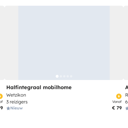
Halfintegraal mobilhome
Wetzikon
R
3 reizigers
6
af
Vanaf
79
€ 79
Nieuw