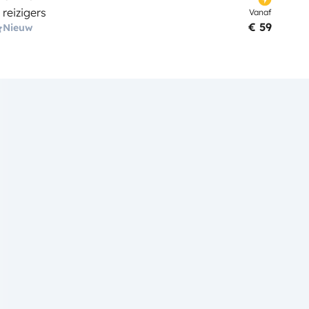
 reizigers
Vanaf
€ 59
Nieuw