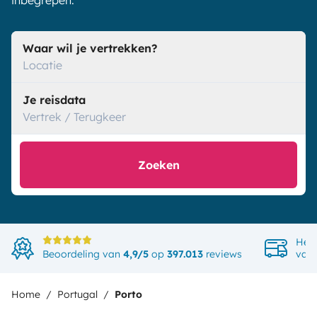
inbegrepen.
Waar wil je vertrekken?
Locatie
Je reisdata
Vertrek / Terugkeer
Zoeken
Het 
Beoordeling van
4,9/5
op
397.013
reviews
van 
Home
Portugal
Porto