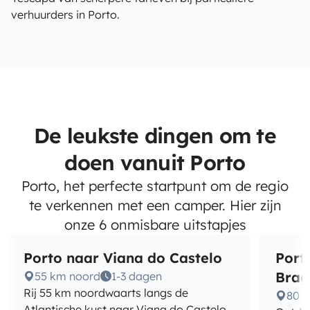
verhuurders in Porto.
De leukste dingen om te
doen vanuit Porto
Porto, het perfecte startpunt om de regio
te verkennen met een camper. Hier zijn
onze 6 onmisbare uitstapjes
Porto naar Viana do Castelo
Port
Brag
55 km noord
1-3 dagen
Rij 55 km noordwaarts langs de
80 k
Atlantische kust naar Viana do Castelo.