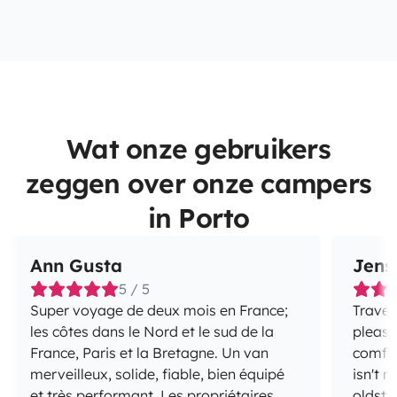
Wat onze gebruikers
zeggen over onze campers
in Porto
Ann Gusta
Jens
5 / 5
Super voyage de deux mois en France;
Travel
les côtes dans le Nord et le sud de la
pleasu
France, Paris et la Bretagne. Un van
comfor
merveilleux, solide, fiable, bien équipé
isn't n
et très performant. Les propriétaires
oldsty