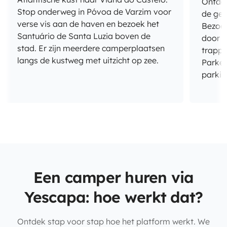
Ontdek
Stop onderweg in Póvoa de Varzim voor
de geb
verse vis aan de haven en bezoek het
Bezoek
Santuário de Santa Luzia boven de
door n
stad. Er zijn meerdere camperplaatsen
trappe
langs de kustweg met uitzicht op zee.
Parkee
parkin
Een camper huren via
Yescapa: hoe werkt dat?
Ontdek stap voor stap hoe het platform werkt. We