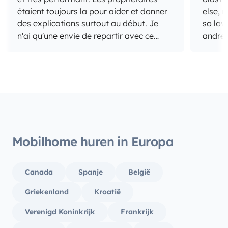
étaient toujours la pour aider et donner
else, r
des explications surtout au début. Je
so lov
n'ai qu'une envie de repartir avec ce
andrea
vehicule
was ve
recomm
we cou
our tr
Andrea
Mobilhome huren in Europa
Canada
Spanje
België
Griekenland
Kroatië
Verenigd Koninkrijk
Frankrijk