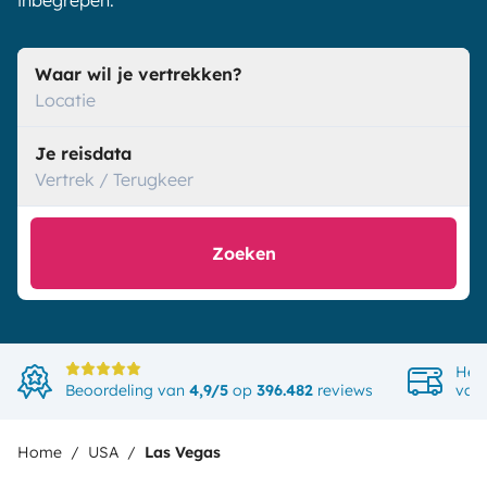
inbegrepen.
Waar wil je vertrekken?
Locatie
Je reisdata
Vertrek / Terugkeer
Zoeken
Het
Beoordeling van
4,9/5
op
396.482
reviews
van
Home
USA
Las Vegas