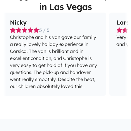
in Las Vegas
Nicky
Lars
5 / 5
Christophe and his van gave our family
Very g
a really lovely holiday experience in
and yo
Corsica. The van is brilliant and in
excellent condition, and Christophe is
very easy to get hold of if you have any
questions. The pick-up and handover
went really smoothly. Despite the heat,
our children absolutely loved this
holiday adventure. Definitely worth
repeating, and if I ever find myself in
Corsica again, I’ll certainly be coming
back here.