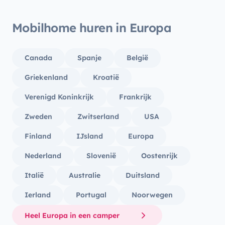
Mobilhome huren in Europa
Canada
Spanje
België
Griekenland
Kroatië
Verenigd Koninkrijk
Frankrijk
Zweden
Zwitserland
USA
Finland
IJsland
Europa
Nederland
Slovenië
Oostenrijk
Italië
Australie
Duitsland
Ierland
Portugal
Noorwegen
Heel Europa in een camper