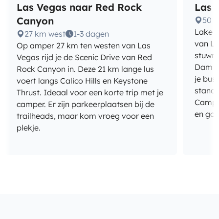
Las Vegas naar Red Rock
Las 
Canyon
50 k
Lake M
27 km west
1-3 dagen
van La
Op amper 27 km ten westen van Las
stuwme
Vegas rijd je de Scenic Drive van Red
Dam en
Rock Canyon in. Deze 21 km lange lus
je bus
voert langs Calico Hills en Keystone
standp
Thrust. Ideaal voor een korte trip met je
Campg
camper. Er zijn parkeerplaatsen bij de
en go
trailheads, maar kom vroeg voor een
plekje.