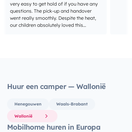
very easy to get hold of if you have any
questions. The pick-up and handover
went really smoothly. Despite the heat,
our children absolutely loved this
holiday adventure. Definitely worth
repeating, and if I ever find myself in
Corsica again, I’ll certainly be coming
back here.
Huur een camper — Wallonië
Henegouwen
Waals-Brabant
Wallonië
Mobilhome huren in Europa