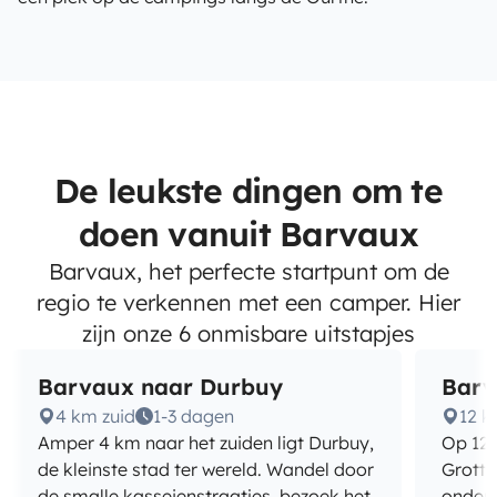
De leukste dingen om te
doen vanuit Barvaux
Barvaux, het perfecte startpunt om de
regio te verkennen met een camper. Hier
zijn onze 6 onmisbare uitstapjes
Barvaux naar Durbuy
Barv
4 km zuid
1-3 dagen
12 k
Amper 4 km naar het zuiden ligt Durbuy,
Op 12 
de kleinste stad ter wereld. Wandel door
Grotte
de smalle kasseienstraatjes, bezoek het
onderg