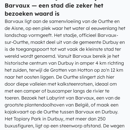
Barvaux — een stad die zeker het
bezoeken waard is
Barvaux ligt aan de samenvloeiing van de Ourthe en
de Aisne, op een plek waar het water al eeuwenlang het
landschap vormgeeft. Het stadje, officieel Barvaux-
sur-Ourthe, maakt deel uit van de gemeente Durbuy en
is de toegangspoort tot wat vaak de kleinste stad ter
wereld wordt genoemd. Vanuit Barvaux bereik je het
historische centrum van Durbuy in amper 4 km richting
het zuiden, terwijl de Grotten van Hotton op zo'n 12 km
naar het oosten liggen. De Ourthe slingert zich hier
door diepe valleien met kalksteenrotsen, ideaal om
met een camper of buscamper langs de rivier te
toeren. Bezoek het Labyrint van Barvaux, een van de
grootste plantendoolhoven van België, of maak een
kajakvaart op de Ourthe tussen Barvaux en Durbuy.
Het Topiary Park in Durbuy, met meer dan 250
buxusfiguren, ligt op een steenworp afstand. De wegen