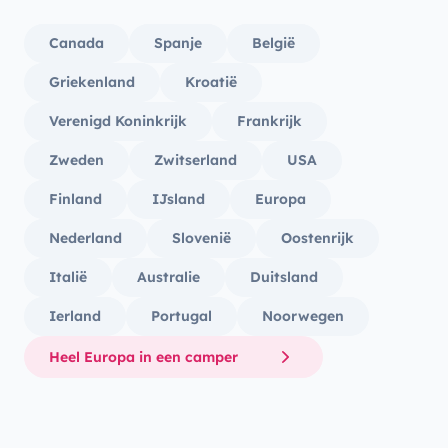
Canada
Spanje
België
Griekenland
Kroatië
Verenigd Koninkrijk
Frankrijk
Zweden
Zwitserland
USA
Finland
IJsland
Europa
Nederland
Slovenië
Oostenrijk
Italië
Australie
Duitsland
Ierland
Portugal
Noorwegen
Heel Europa in een camper