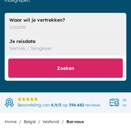
inbegrepen.
Waar wil je vertrekken?
Locatie
Je reisdata
Vertrek / Terugkeer
Zoeken
Het
Beoordeling van
4,9/5
op
396.482
reviews
van
Home
België
Wallonië
Barvaux