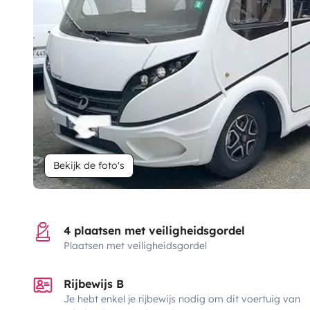
Bekijk de foto's
4 plaatsen met veiligheidsgordel
Plaatsen met veiligheidsgordel
Rijbewijs B
Je hebt enkel je rijbewijs nodig om dit voertuig van