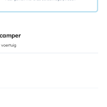
e camper
t voertuig