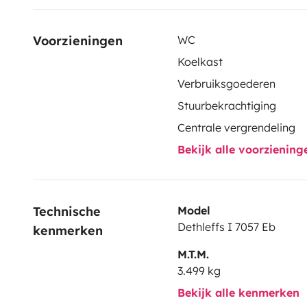
Voorzieningen
WC
Koelkast
Verbruiksgoederen
Stuurbekrachtiging
Centrale vergrendeling
Bekijk alle voorzienin
Technische 
Model
Dethleffs I 7057 Eb
kenmerken
M.T.M.
3.499 kg
Bekijk alle kenmerken