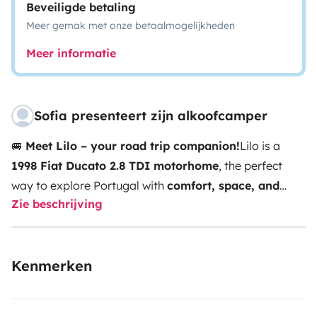
Beveiligde betaling
Meer gemak met onze betaalmogelijkheden
Meer informatie
Sofia presenteert zijn alkoofcamper
🚐
Meet Lilo – your road trip companion!
Lilo is a
1998 Fiat Ducato 2.8 TDI motorhome
, the perfect
way to explore Portugal with
comfort, space, and
Zie beschrijving
freedom
. She offers
6 sleeping places
and can carry
up to 6 passengers
(2 with seatbelts). Ideal for
families, groups of friends, or adventurous couples
Kenmerken
looking for a cozy home on wheels.
🛏️ Sleeping
arrangements
1 overcab double bed
1 bunk bed (2
singles)
1 dinette convertible into a double bed
🛁