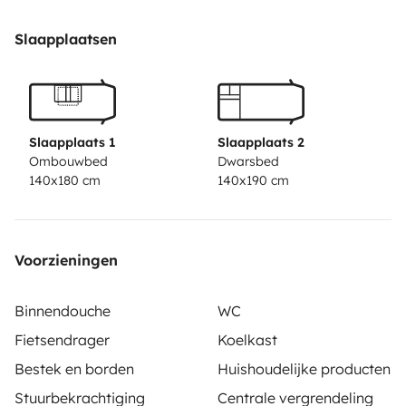
frigorifico em funcionamento seja em andamento ou
em parque, tem também duas botijas de gás para que
Slaapplaatsen
não tenha nenhum imprevisto.
Garagem grande para
arrumação / porta bicicletas na traseira e toldo
exterior lateral de fácil arrumação.
Autocaravana fácil
de manobrar, motor de 2.3cc com caixa de 6
Slaapplaats 1
Slaapplaats 2
velocidades, com bons consumos derivado a ser
Ombouwbed
Dwarsbed
140x180 cm
140x190 cm
perfilada no frente o que ajuda muito na aerodinâmica
da viatura.
Voorzieningen
Binnendouche
WC
Fietsendrager
Koelkast
Bestek en borden
Huishoudelijke producten
Stuurbekrachtiging
Centrale vergrendeling