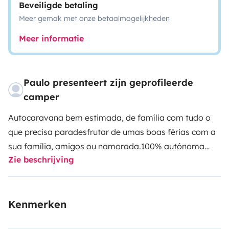
Beveiligde betaling
Meer gemak met onze betaalmogelijkheden
Meer informatie
Paulo presenteert zijn geprofileerde
camper
Autocaravana bem estimada, de família com tudo o
que precisa para
desfrutar de umas boas férias com a
sua família, amigos ou namorada.
100% autónoma
Zie beschrijving
com baterias e painéis solares para disfrutar da sua
viagem.
Detalhes:
Autocaravana 100% autónoma, com
painéis solares e entradas USB, frigorifico grande com
Kenmerken
congelador ( 220v - Gás - Bateria ) automático
mudando consoante a situação para manter sempre o