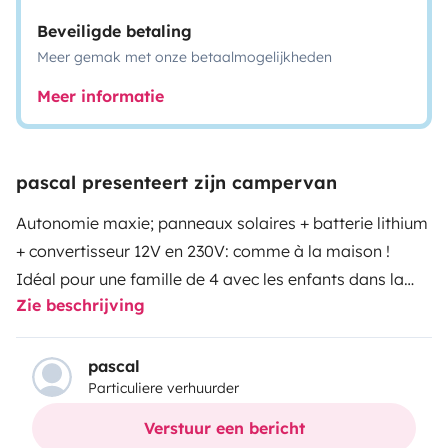
Beveiligde betaling
Meer gemak met onze betaalmogelijkheden
Meer informatie
pascal presenteert zijn campervan
Autonomie maxie; panneaux solaires + batterie lithium
+ convertisseur 12V en 230V: comme à la maison !
Idéal pour une famille de 4 avec les enfants dans la
Zie beschrijving
chambre du toit.En 5.40 m, vous pouvez facilement
vous garer en longueur sur une place de parking.Le
véhicule est rehaussé et permet de sortir des sentiers
pascal
Particuliere verhuurder
battus (Équipement DANGEL avec blocage de
différentiel sur les roues avant) mais ce n’est pas un
Verstuur een bericht
4x4. Tout le nécessaire de cuisine est présent