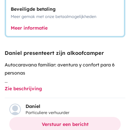
Beveiligde betaling
Meer gemak met onze betaalmogelijkheden
Meer informatie
Daniel presenteert zijn alkoofcamper
Autocaravana familiar: aventura y confort para 6
personas
Zie beschrijving
🌿 Imagina despertar con vistas a los acantilados del
C
antábrico, desayunar frente a los Pirineos o ver
anochecer en un bosque en las Landas... Con nuestra
Daniel
Particuliere verhuurder
autocaravana, no alquilas un vehículo: alquilas
libertad, paisajes, recuerdos en carretera y noches
Verstuur een bericht
estrelladas con los que más quieres.