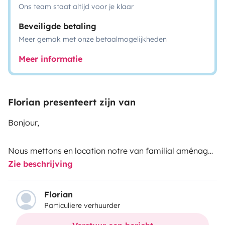
Ons team staat altijd voor je klaar
Beveiligde betaling
Meer gemak met onze betaalmogelijkheden
Meer informatie
Florian presenteert zijn van
Bonjour,
Nous mettons en location notre van familial aménagé
Zie beschrijving
en grande partie par nos soins qui vous transportera
sur vos destinations vacances à travers la Bretagne,
mais également en France et en Europe, le temps d'un
Florian
Particuliere verhuurder
week-end, d'un semaine ou même plus.