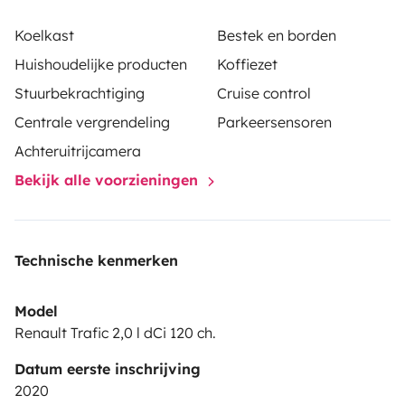
De quoi prendre une douche + Wc chimique portatif.
Koelkast
Bestek en borden
Huishoudelijke producten
Koffiezet
Nous pouvons venir vous chercher à la gare la plus
Stuurbekrachtiging
Cruise control
proche ou vous avez également la possibilité de
stationner votre véhicule dans notre cour si besoin.
Centrale vergrendeling
Parkeersensoren
Achteruitrijcamera
N'hésitez pas à nous contacter, nous répondons dans
Bekijk alle voorzieningen
la journée.
Florian et Marion
Technische kenmerken
Model
Renault Trafic 2,0 l dCi 120 ch.
Datum eerste inschrijving
2020