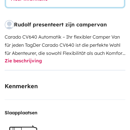
Rudolf presenteert zijn campervan
Carado CV640 Automatik – Ihr flexibler Camper Van
für jeden TagDer Carado CV640 ist die perfekte Wahl
für Abenteurer, die sowohl Flexibilität als auch Komfort
Zie beschrijving
schätzen. Dieser Camper Van überzeugt durch seine
kompakte Größe, die ihn ideal für spontane Städtetrips
oder Ausflüge in die Natur macht. Gleichzeitig bietet er
Kenmerken
genügend Platz für 2 Personen, um autark und
komfortabel zu reisen – egal ob Sie eine feste Route
oder spontane Abenteuer bevorzugen. Mit dem Carado
CV640 erleben Sie das echte „Vanlife“-
Slaapplaatsen
Gefühl!Hervorragende Ausstattungsmerkmale des
Carado CV640:Isofix-Befestigung an der