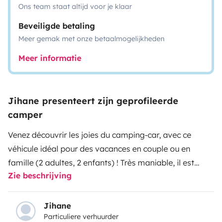
Ons team staat altijd voor je klaar
Beveiligde betaling
Meer gemak met onze betaalmogelijkheden
Meer informatie
Jihane presenteert zijn geprofileerde
camper
Venez découvrir les joies du camping-car, avec ce
véhicule idéal pour des vacances en couple ou en
famille (2 adultes, 2 enfants) ! Très maniable, il est
Zie beschrijving
idéal pour une première utilisation. Conçu pour
permettre le couchage de quatre personnes à son
bord, en raison de sa taille moyenne. À l’arrière, on
Jihane
Particuliere verhuurder
retrouve un lit permanent sur soute qui présente une