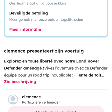
Ons team staat altijd voor je klaar
Beveiligde betaling
Meer gemak met onze betaalmogelijkheden
Meer informatie
clemence presenteert zijn voertuig
Explorez en toute liberté avec notre Land Rover
Defender aménagé !
Vivez l’aventure avec ce Defender
équipé pour un road trip inoubliable :
•
Tente de toit
Zie beschrijving
spacieuse
+ extension pour un espace extérieur
supplémentaire
•
Cuisine équipée
avec réchaud à gaz
•
Banquette confortable
pour se détendre après une
clemence
Particuliere verhuurder
journée d’exploration
•
Look iconique & robustesse
pour affronter tous les terrains
Idéal pour les amateurs