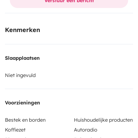
Verstuur een bericht
de nature, de road trips et d’expériences en plein air.
Réservez dès maintenant et partez à l’aventure!!
Kenmerken
Slaapplaatsen
Niet ingevuld
Voorzieningen
Bestek en borden
Huishoudelijke producten
Koffiezet
Autoradio