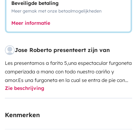
Beveiligde betaling
Meer gemak met onze betaalmogelijkheden
Meer informatie
Jose Roberto presenteert zijn van
Les presentamos a farito 5,una espectacular furgoneta
camperizada a mano con todo nuestro cariño y
amor.Es una furgoneta en la cual se entra de pie con
Zie beschrijving
bater ,ducha,fregadero,cocina,nevera .todalas
comodidades de una mini casa con la ventaja de
poder llevarla a los lugares más espectaculares de la
Kenmerken
isla y disfrutar de todos ellos con un inolvidable
amanecer y una romantiquisima puesta de sol. Lista
para el deleite de los que decidan aceptarla