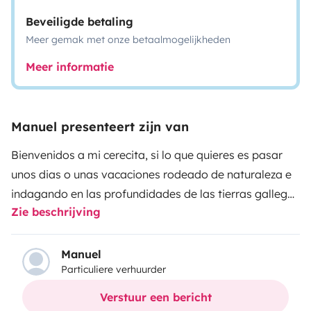
Beveiligde betaling
Meer gemak met onze betaalmogelijkheden
Meer informatie
Manuel presenteert zijn van
Bienvenidos a mi cerecita, si lo que quieres es pasar
unos dias o unas vacaciones rodeado de naturaleza e
indagando en las profundidades de las tierras gallegas
Zie beschrijving
o mas alla segun querais esta es vuestra furgo.
En ella os podreis encontrar como en vuestra casa
salvo por la ducha porque soy pequeña y la llevo
Manuel
Particuliere verhuurder
fuera, pero que esto no os haga escapar a un gran
viaje estoy equipada con una gran cama aislada del
Verstuur een bericht
frio y los ruidos, mesa interior y exterior tres sillas