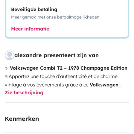
Beveiligde betaling
Meer gemak met onze betaalmogelijkheden
Meer informatie
alexandre presenteert zijn van
✨
Volkswagen Combi T2 – 1978 Champagne Edition
✨
Apportez une touche d’authenticité et de charme
vintage à vos événements grâce à ce
Volkswagen
Zie beschrijving
Combi T2 de 1978 – Champagne Edition
, dans un
état d’origine irréprochable
. Véritable icône
intemporelle, ce véhicule rare séduit par son élégance,
Kenmerken
son histoire et son style unique.
Parfait pour :
💍
Mariages
(arrivée des mariés, séance photo, transport