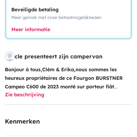
Beveiligde betaling
Meer gemak met onze betaalmogelijkheden
Meer informatie
cle presenteert zijn campervan
Bonjour à tous,
Clém & Erika,
nous sommes les
heureux propriétaires de ce Fourgon BURSTNER
Campeo C600 de 2023 monté sur porteur fiât
Zie beschrijving
ducat.
Notez qu'il est loué entièrement équipé en
ustensiles et accessoires (voir photos), il vous
suffira de poser vos affaires...
Note importante :
Kenmerken
avec l'augmentation du prix des carburants l'envie
de voyage peu etre compromise cependant, sachez