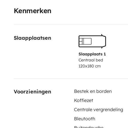
wherever you want. -advance for the back gate in cas
Kenmerken
space protected from inclement weather
Without a do
cost holidays in Tenerife.
Slaapplaatsen
Slaapplaats 1
Centraal bed
120x180 cm
Voorzieningen
Bestek en borden
Koffiezet
Centrale vergrendeling
Bleutooth
Buitendouche