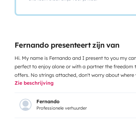
Fernando presenteert zijn van
Hi. My name is Fernando and I present to you my ca
perfect to enjoy alone or with a partner the freedom t
offers. No strings attached, don't worry about where 
Zie beschrijving
day... Sleep where you want enjoying the best landsca
leisure!
The surprisingly comfortable bed made of the
117x180. In addition, it is one of the vans with the l
Fernando
Professionele verhuurder
which is also noticeable at the end of the trip.
As equip
stove, set of cutlery and kitchenware, as well as basic
pepper, tea, coffee -blackout curtain and insulation.
included -table and two chairs for the outside. magne