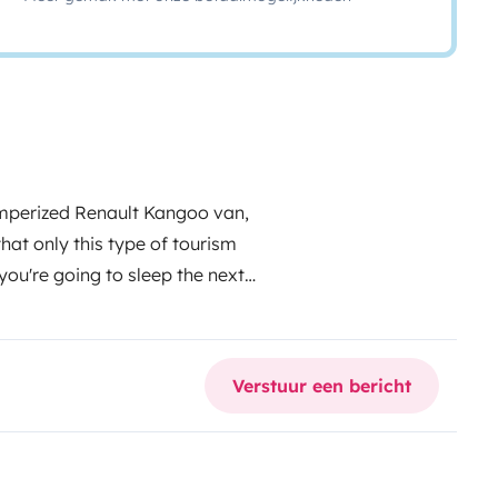
mperized Renault Kangoo van,
hat only this type of tourism
you're going to sleep the next
pes of the island at your
 densest foam on the market is
owest consumption on the market,
Verstuur een bericht
ment it brings: -portable gas
 products such as oil, salt,
 -sheets and duvet with cover
tic lamps to have outdoor light