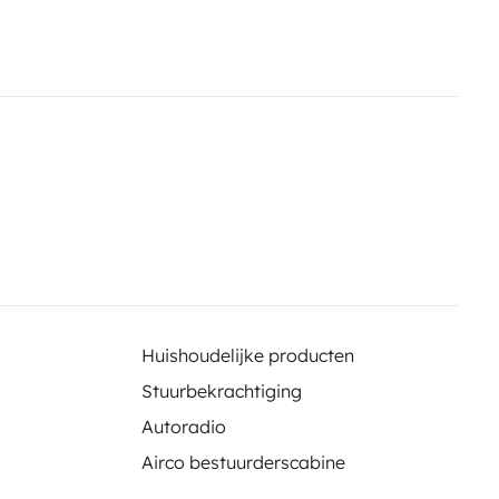
e you want to enjoy a little more
ubt, the best option for your low
Huishoudelijke producten
Stuurbekrachtiging
Autoradio
Airco bestuurderscabine