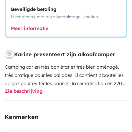
Beveiligde betaling
Meer gemak met onze betaalmogelijkheden
Meer informatie
Karine presenteert zijn alkoofcamper
Camping car en très bon état et très bien aménagé,
très pratique pour les ballades. Il contient 2 bouteilles
de gaz pour éviter les pannes, la climatisation en 220V
Zie beschrijving
lorsqu’il fait chaud , la cabine de douche est séparée
des WC.
Il n’y a plus qu’à prendre la route !
Kenmerken