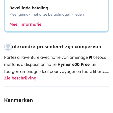
Beveiligde betaling
Meer gemak met onze betaalmogelijkheden
Meer informatie
alexandre presenteert zijn campervan
Partez à l’aventure avec notre van aménagé 🚐✨
Nous
mettons à disposition notre
Hymer 600 Free
, un
fourgon aménagé idéal pour voyager en toute liberté.
Zie beschrijving
Nous l’utilisons en famille avec nos deux enfants, et on
adore pouvoir partir où l’on veut, sans contraintes.
🏕️
Un van confortable et bien équipé
4 places assises et
Kenmerken
4 couchages
Un lit double fixe à l’arrière + un lit
d’appoint
Une cuisine avec réfrigérateur, plaques de