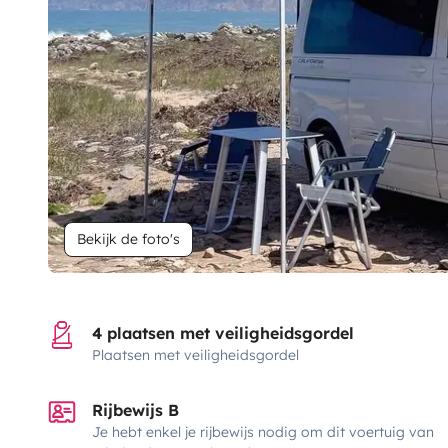
Bekijk de foto's
4 plaatsen met veiligheidsgordel
Plaatsen met veiligheidsgordel
Rijbewijs B
Je hebt enkel je rijbewijs nodig om dit voertuig van