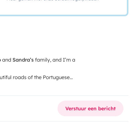
o
and
Sandra’s
family, and I’m a
autiful roads of the Portuguese
chen, table, and swivel chairs
e to use the outdoor table and
ary battery and an outdoor
Verstuur een bericht
e to stay at campsites and
leep either on the pop-up roof
my height is just 2 meters,
s easily — very practical.