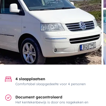
4 slaapplaatsen
Comfortabel slaapgedeelte voor 4 personen
Document gecontroleerd
Het kentekenbewijs is door ons nagekeken en