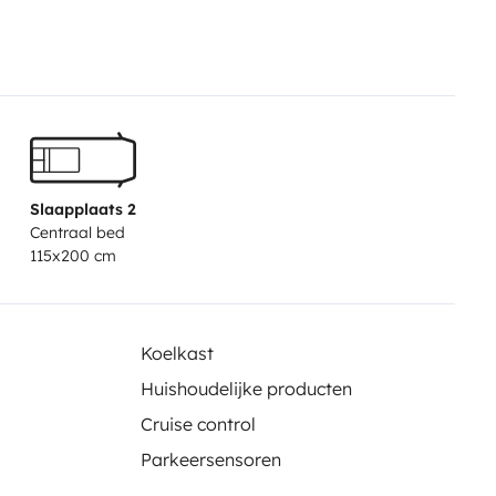
e’s an additional service
lls and bridges without stopping.
 of all tolls to be confirmed at
Slaapplaats 2
Centraal bed
115x200 cm
Koelkast
Huishoudelijke producten
Cruise control
Parkeersensoren