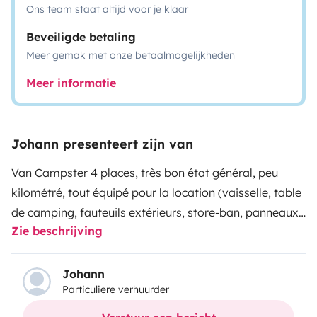
Ons team staat altijd voor je klaar
Beveiligde betaling
Meer gemak met onze betaalmogelijkheden
Meer informatie
Johann presenteert zijn van
Van Campster 4 places, très bon état général, peu
kilométré, tout équipé pour la location (vaisselle, table
de camping, fauteuils extérieurs, store-ban, panneaux
Zie beschrijving
solaires, frigo, gaz + gaz trépied extérieur, tente de
douche (sur demande).
Idéal pour une escapade avec
sa hauteur inférieur à 2 mètres et son confort de
Johann
Particuliere verhuurder
conduite (boîte automatique, climatisation, régulateur
de vitesse).